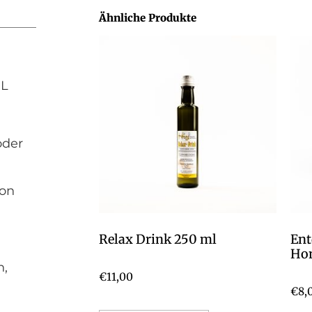
Ähnliche Produkte
L
oder
von
Relax Drink 250 ml
Ent
Hon
n,
€
11,00
€
8,