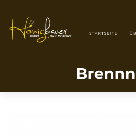
STARTSEITE
ÜB
Brennn