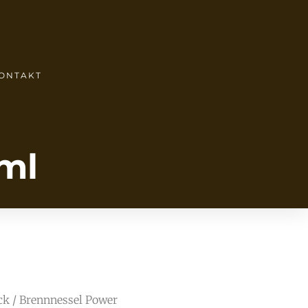
ONTAKT
ml
ck
/ Brennnessel Power