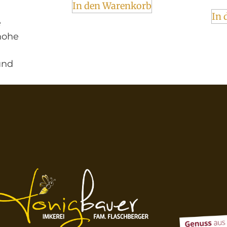
In den Warenkorb
In 
e
 hohe
und